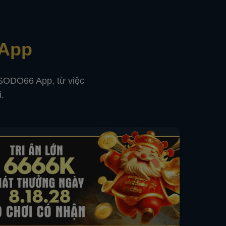
 App
 SODO66 App, từ việc
.