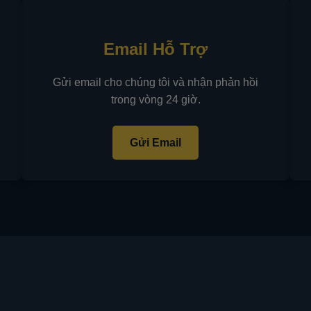
Email Hỗ Trợ
Gửi email cho chúng tôi và nhận phản hồi
trong vòng 24 giờ.
Gửi Email