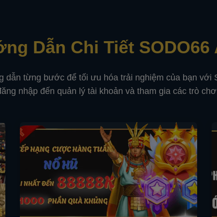
ng Dẫn Chi Tiết SODO66
dẫn từng bước để tối ưu hóa trải nghiệm của bạn với
đăng nhập đến quản lý tài khoản và tham gia các trò chơi