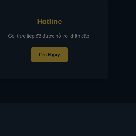
Hotline
Gọi trực tiếp để được hỗ trợ khẩn cấp.
Gọi Ngay