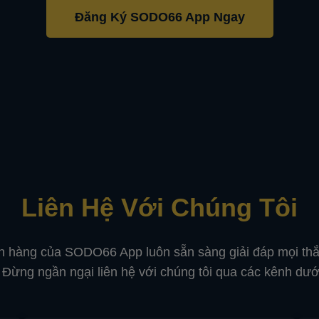
Đăng Ký SODO66 App Ngay
Liên Hệ Với Chúng Tôi
ch hàng của SODO66 App luôn sẵn sàng giải đáp mọi thắ
 Đừng ngần ngại liên hệ với chúng tôi qua các kênh dướ