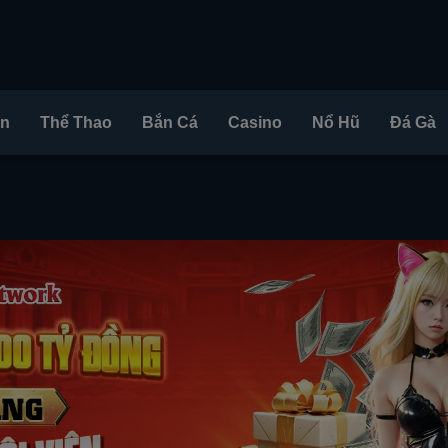
ên
Thể Thao
Bắn Cá
Casino
Nổ Hũ
Đá Gà