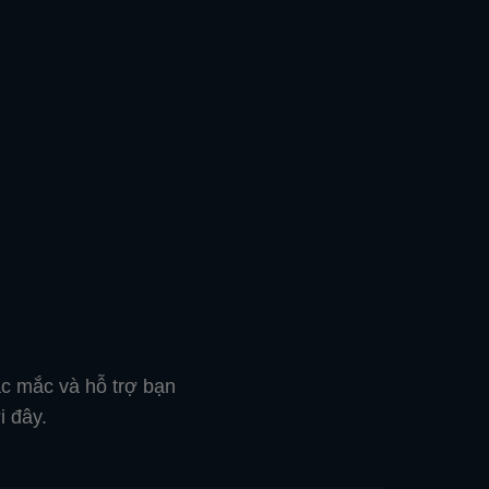
c mắc và hỗ trợ bạn
i đây.