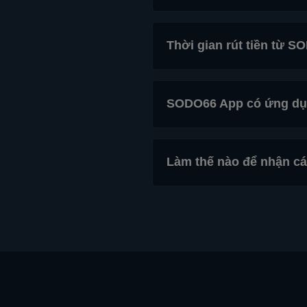
Thời gian rút tiền từ S
SODO66 App có ứng dụ
Làm thế nào để nhận c