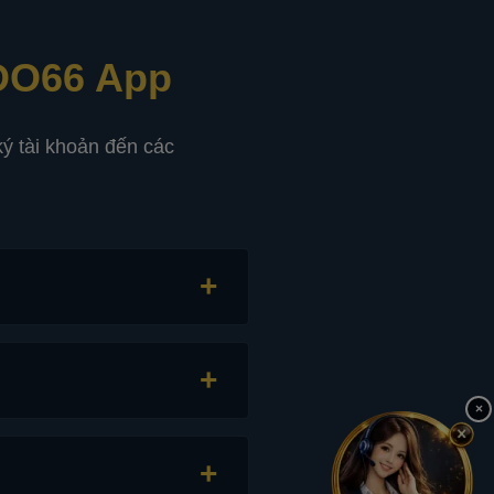
DO66 App
ý tài khoản đến các
+
+
×
+