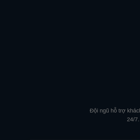
Đội ngũ hỗ trợ khá
24/7.