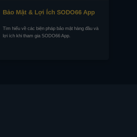
Bảo Mật & Lợi Ích SODO66 App
Tìm hiểu về các biện pháp bảo mật hàng đầu và
lợi ích khi tham gia SODO66 App.