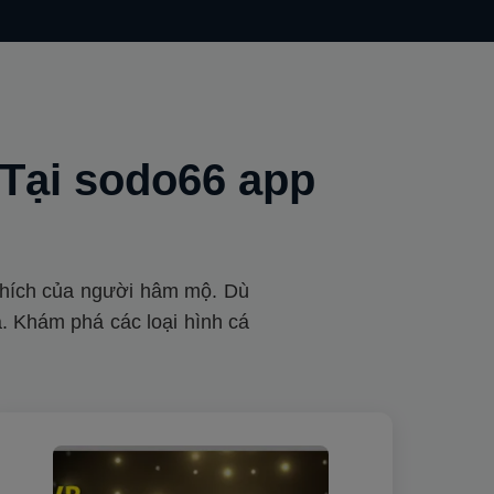
Tại sodo66 app
thích của người hâm mộ. Dù
cả. Khám phá các loại hình cá