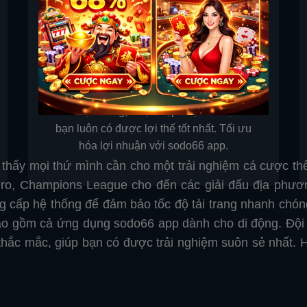
Chúng tôi cung cấp tỷ lệ cược hấp dẫn
nhất thị trường, được cập nhật liên tục để
bạn luôn có được lợi thế tốt nhất. Tối ưu
hóa lợi nhuận với sodo66 app.
 thấy mọi thứ mình cần cho một trải nghiệm cá cược thể
ro, Champions League cho đến các giải đấu địa phươ
 cấp hệ thống để đảm bảo tốc độ tải trang nhanh chóng,
 bao gồm cả ứng dụng sodo66 app dành cho di động. Đội
 thắc mắc, giúp bạn có được trải nghiệm suôn sẻ nhất. 