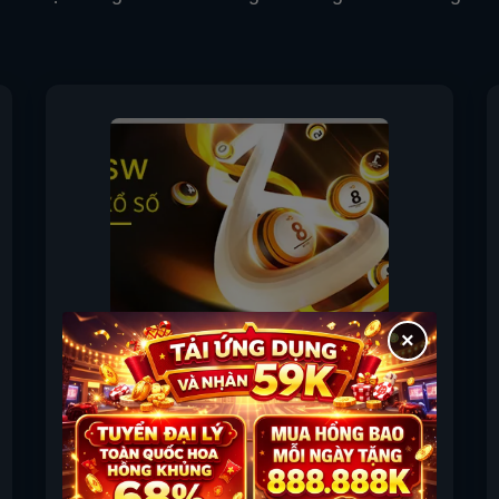
×
Tỷ Lệ Cược Cạnh Tranh