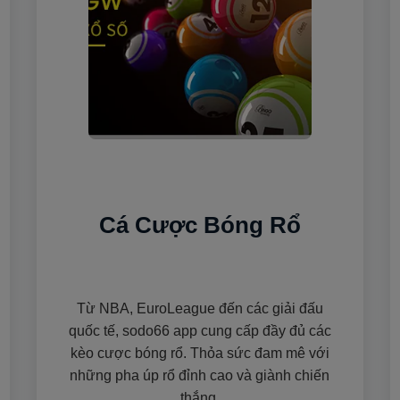
Cá Cược Bóng Rổ
Từ NBA, EuroLeague đến các giải đấu
quốc tế, sodo66 app cung cấp đầy đủ các
kèo cược bóng rổ. Thỏa sức đam mê với
những pha úp rổ đỉnh cao và giành chiến
thắng.